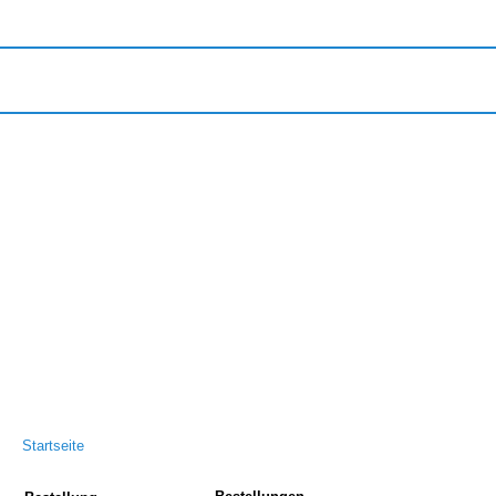
Startseite
|
Bestellung
|
Über die TASD-Studie
|
AGB
|